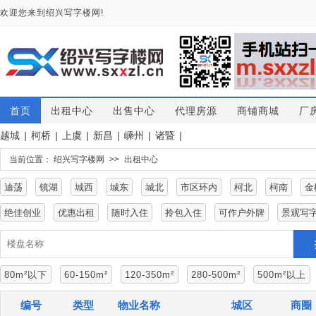
欢迎您来到绍兴写字楼网!
首页
出租中心
出售中心
代理房源
商铺商城
厂
越城
|
柯桥
|
上虞
|
新昌
|
嵊州
|
诸暨
|
当前位置：
绍兴写字楼网
>>
出租中心
迪荡
镜湖
城西
城东
城北
市区环内
柯北
柯南
金
绝佳创业
优惠出租
随时入住
拎包入住
可作户外牌
景观写
80m²以下
60-150m²
120-350m²
280-500m²
500m²以上
编号
类型
物业名称
城区
商圈